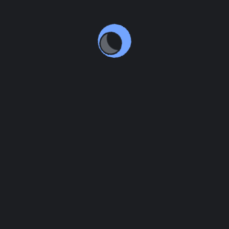
naredne sednice skupštine?
Da li na sajtu postoje najave sednica
0
opštinskog/gradskog veća?
Da li je na sajtu objavljen spisak
1
odbornika?
Da li na sajtu postoje podaci o kontaktu
0
građana sa odbornicima?
Da li je službeni list dostupan na sajtu?
2
**
Da li se sednice skupštine prenose (ili je
1
integralni snimak dostupan) na sajtu